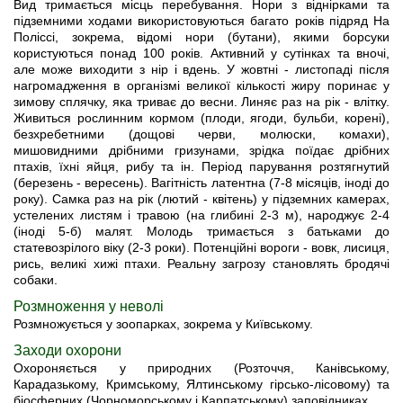
Вид тримається місць перебування. Нори з віднірками та
підземними ходами використовуються багато років підряд На
Поліссі, зокрема, відомі нори (бутани), якими борсуки
користуються понад 100 років. Активний у сутінках та вночі,
але може виходити з нір і вдень. У жовтні - листопаді після
нагромадження в організмі великої кількості жиру поринає у
зимову сплячку, яка триває до весни. Линяє раз на рік - влітку.
Живиться рослинним кормом (плоди, ягоди, бульби, корені),
безхребетними (дощові черви, молюски, комахи),
мишовидними дрібними гризунами, зрідка поїдає дрібних
птахів, їхні яйця, рибу та ін. Період парування розтягнутий
(березень - вересень). Вагітність латентна (7-8 місяців, іноді до
року). Самка раз на рік (лютий - квітень) у підземних камерах,
устелених листям і травою (на глибині 2-3 м), народжує 2-4
(іноді 5-б) малят. Молодь тримається з батьками до
статевозрілого віку (2-3 роки). Потенційні вороги - вовк, лисиця,
рись, великі хижі птахи. Реальну загрозу становлять бродячі
собаки.
Розмноження у неволі
Розмножується у зоопарках, зокрема у Київському.
Заходи охорони
Охороняється у природних (Розточчя, Канівському,
Карадазькому, Кримському, Ялтинському гірсько-лісовому) та
біосферних (Чорноморському і Карпатському) заповідниках.