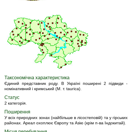
Таксономічна характеристика
Єдиний представник роду. В Україні поширені 2 підвиди -
номінативний і кримський (М. т. tauгіса).
Статус
2 категорія.
Поширення
У всіх природних зонах (найбільше в лісостеповій) та у гірських
районах. Ареал охоплює Європу та Азію (крім п-ва Iндокитай).
Місця перебування