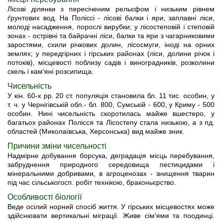
Лісові ділянки з пересіченим рельєфом і низьким рівнем
ґрунтових вод. На Поліссі - лісові балки і яри, заплавні ліси,
молоді насадження, порослі вирубки; у лісостеповій і степовій
зонах - острівні та байрачні ліси, балки та яри з чагарниковими
заростями, схили річкових долин, лісосмуги, іноді на орних
землях; у передгірних і гірських районах (ліси, долини річок і
потоків), місцевості поблизу садів і виноградників, розколини
скель і кам'яні розсипища.
Чисельність
У кін. 60-х рр. 20 ст. популяція становила бл. 11 тис. особин, у
т. ч. у Чернігівській обл.- бл. 800, Сумській - 600, у Криму - 500
особин. Нині чисельність скоротилась майже вшестеро, у
багатьох районах Полісся та Лісостепу стала низькою, а з пд.
областей (Миколаївська, Херсонська) вид майже зник.
Причини зміни чисельності
Надмірне добування борсука, деградація місць перебування,
забруднення природного середовища пестицидами і
мінеральними добривами, в агроценозах - знищення тварин
під час сільськогосп. робіт технікою, браконьєрство.
Особливості біології
Веде осілий норний спосіб життя. У гірських місцевостях може
здійснювати вертикальні міграції. Живе сім'ями та поодинці.