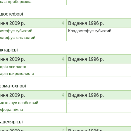
йєла прибережна
-
адостефові
ння 2009 р.
Видання 1996 р.
стефус губчатий
Кладостефус губчатий
стефус кільчастий
-
ктарієві
ння 2009 р.
Видання 1996 р.
арія хвиляста
-
арія широколиста
-
ерматохнові
ння 2009 р.
Видання 1996 р.
матохнус особливий
-
офора ніжна
-
ацелярієві