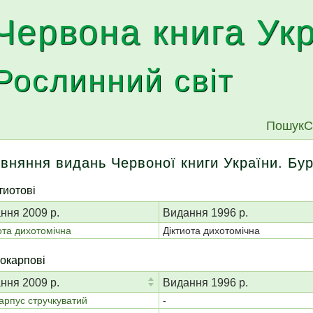
Червона книга Ук
Рослинний світ
Пошук
С
вняння видань Червоної книги України. Бур
тиотові
ння 2009 р.
Видання 1996 р.
ота дихотомічна
Діктиота дихотомічна
окарпові
ння 2009 р.
Видання 1996 р.
арпус стручкуватий
-