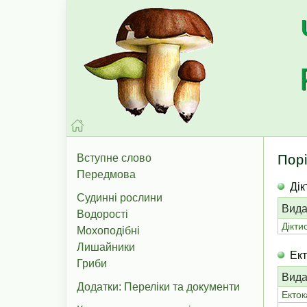
Вступне слово
Порі
Передмова
Дік
Судинні рослини
Вида
Водорості
Дікти
Мохоподібні
Лишайники
Ект
Гриби
Вида
Додатки: Переліки та документи
Екток