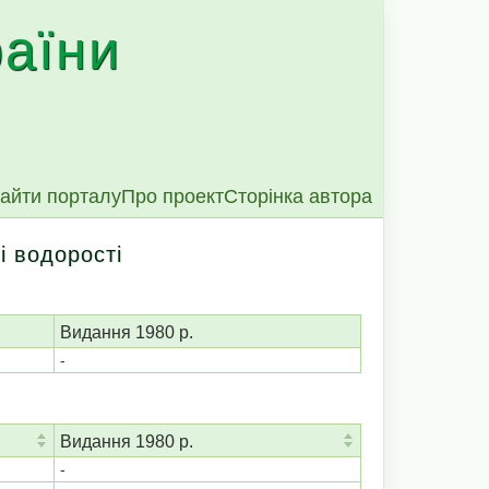
раїни
айти порталу
Про проект
Сторінка автора
і водорості
Видання 1980 р.
-
Видання 1980 р.
-