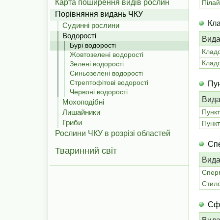
Карта поширення видів рослин
Піла
Порівняння видань ЧКУ
Кл
Судинні рослини
Водорості
Вида
Бурі водорості
Кладо
Жовтозелені водорості
Кладо
Зелені водорості
Синьозелені водорості
Стрептофітові водорості
Пун
Червоні водорості
Вида
Мохоподібні
Лишайники
Пункт
Гриби
Пункт
Рослини ЧКУ в розрізі областей
Сп
Тваринний світ
Вида
Спер
Стил
Сф